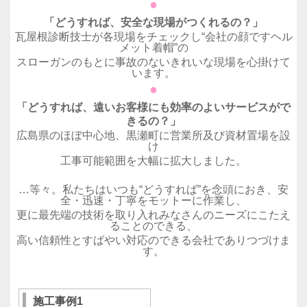
●
「どうすれば、安全な現場がつくれるの？」
瓦屋根診断技士が各現場をチェックし“会社の顔ですヘル
メット着帽”の
スローガンのもとに事故のないきれいな現場を心掛けて
います。
●
「どうすれば、遠いお客様にも効率のよいサービスがで
きるの？」
広島県のほぼ中心地、黒瀬町に営業所及び資材置場を設
け
工事可能範囲を大幅に拡大しました。
…等々。私たちはいつも“どうすれば”を念頭におき、安
全・迅速・丁寧をモットーに作業し、
更に最先端の技術を取り入れみなさんのニーズにこたえ
ることのできる、
高い信頼性とすばやい対応のできる会社でありつづけま
す。
施工事例1